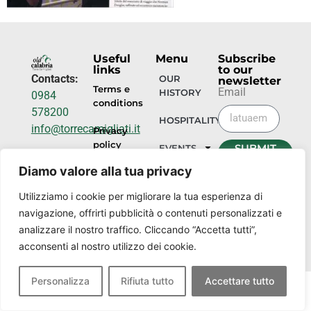
Useful
Menu
Subscribe
links
to our
Contacts:
OUR
newsletter
Terms e
Email
HISTORY
0984
conditions
578200
HOSPITALITY
info@torrecamigliati.it
Privacy
policy
SUBMIT
EVENTS
Via dei
NOW
Diamo valore alla tua privacy
Camigliati,
OUR
18, 87052
PLACES
Utilizziamo i cookie per migliorare la tua esperienza di
Camigliatello
navigazione, offrirti pubblicità o contenuti personalizzati e
Silano CS
analizzare il nostro traffico. Cliccando “Accetta tutti”,
acconsenti al nostro utilizzo dei cookie.
Personalizza
Rifiuta tutto
Accettare tutto