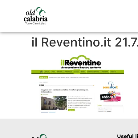
il Reventino.it 21.
Useful l