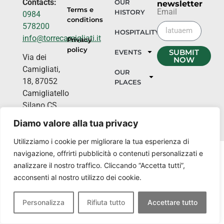
Contacts:
OUR
newsletter
Terms e
Email
HISTORY
0984
conditions
578200
HOSPITALITY
info@torrecamigliati.it
Privacy
policy
SUBMIT
EVENTS
Via dei
NOW
Camigliati,
OUR
18, 87052
PLACES
Camigliatello
Silano CS
Diamo valore alla tua privacy
Utilizziamo i cookie per migliorare la tua esperienza di
navigazione, offrirti pubblicità o contenuti personalizzati e
analizzare il nostro traffico. Cliccando “Accetta tutti”,
acconsenti al nostro utilizzo dei cookie.
Personalizza
Rifiuta tutto
Accettare tutto