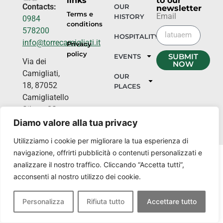
links
to our
Contacts:
OUR
newsletter
Terms e
Email
HISTORY
0984
conditions
578200
HOSPITALITY
info@torrecamigliati.it
Privacy
policy
SUBMIT
EVENTS
Via dei
NOW
Camigliati,
OUR
18, 87052
PLACES
Camigliatello
Silano CS
Diamo valore alla tua privacy
Utilizziamo i cookie per migliorare la tua esperienza di
navigazione, offrirti pubblicità o contenuti personalizzati e
analizzare il nostro traffico. Cliccando “Accetta tutti”,
acconsenti al nostro utilizzo dei cookie.
Personalizza
Rifiuta tutto
Accettare tutto