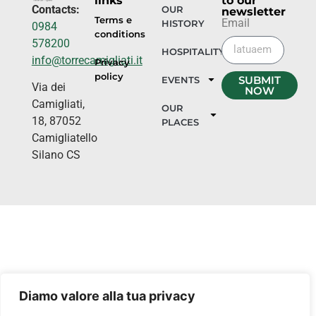
links
to our
Contacts:
OUR
newsletter
Terms e
Email
HISTORY
0984
conditions
578200
HOSPITALITY
info@torrecamigliati.it
Privacy
policy
SUBMIT
EVENTS
Via dei
NOW
Camigliati,
OUR
18, 87052
PLACES
Camigliatello
Silano CS
Diamo valore alla tua privacy