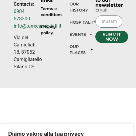
links
to our
Contacts:
OUR
newsletter
Terms e
Email
HISTORY
0984
conditions
578200
HOSPITALITY
info@torrecamigliati.it
Privacy
policy
SUBMIT
EVENTS
Via dei
NOW
Camigliati,
OUR
18, 87052
PLACES
Camigliatello
Silano CS
Diamo valore alla tua privacy