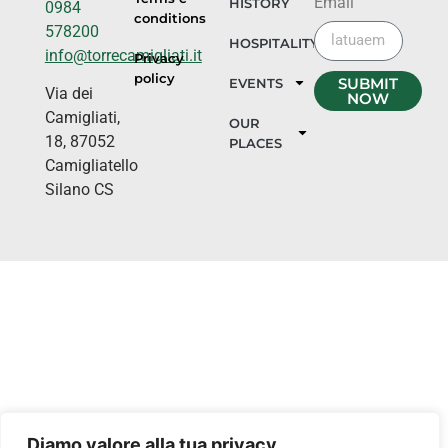
Email
HISTORY
0984
conditions
578200
HOSPITALITY
info@torrecamigliati.it
Privacy
policy
SUBMIT
EVENTS
Via dei
NOW
Camigliati,
OUR
18, 87052
PLACES
Camigliatello
Silano CS
Diamo valore alla tua privacy