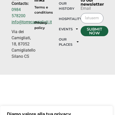
links
to our
Contacts:
OUR
newsletter
Terms e
Email
HISTORY
0984
conditions
578200
HOSPITALITY
info@torrecamigliati.it
Privacy
policy
SUBMIT
EVENTS
Via dei
NOW
Camigliati,
OUR
18, 87052
PLACES
Camigliatello
Silano CS
Diamo valore alla tua privacy