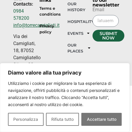
links
to our
Contacts:
OUR
newsletter
Terms e
Email
HISTORY
0984
conditions
578200
HOSPITALITY
info@torrecamigliati.it
Privacy
policy
SUBMIT
EVENTS
Via dei
NOW
Camigliati,
OUR
18, 87052
PLACES
Camigliatello
Silano CS
Diamo valore alla tua privacy
Utilizziamo i cookie per migliorare la tua esperienza di
navigazione, offrirti pubblicità o contenuti personalizzati e
analizzare il nostro traffico. Cliccando “Accetta tutti”,
acconsenti al nostro utilizzo dei cookie.
Personalizza
Rifiuta tutto
Accettare tutto