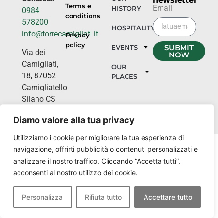
newsletter
Terms e
Email
HISTORY
0984
conditions
578200
HOSPITALITY
info@torrecamigliati.it
Privacy
policy
SUBMIT
EVENTS
Via dei
NOW
Camigliati,
OUR
18, 87052
PLACES
Camigliatello
Silano CS
Diamo valore alla tua privacy
Utilizziamo i cookie per migliorare la tua esperienza di
navigazione, offrirti pubblicità o contenuti personalizzati e
analizzare il nostro traffico. Cliccando “Accetta tutti”,
acconsenti al nostro utilizzo dei cookie.
Personalizza
Rifiuta tutto
Accettare tutto