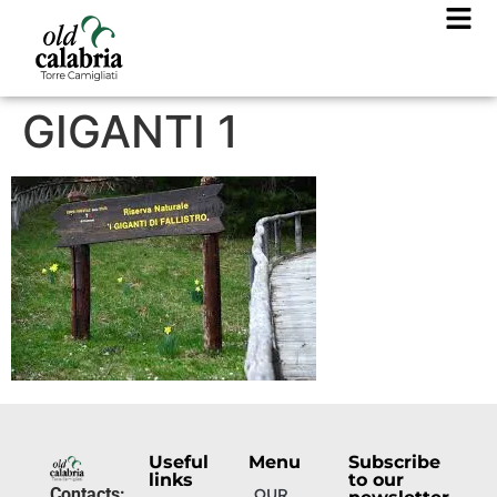
GIGANTI 1
Useful
Menu
Subscribe
links
to our
Contacts:
OUR