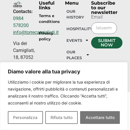
Useful
Menu
Subscribe
links
to our
Contacts:
OUR
newsletter
Terms e
Email
HISTORY
0984
conditions
578200
HOSPITALITY
info@torrecamigliati.it
Privacy
policy
SUBMIT
EVENTS
Via dei
NOW
Camigliati,
OUR
18, 87052
PLACES
Camigliatello
Diamo valore alla tua privacy
Silano CS
Utilizziamo i cookie per migliorare la tua esperienza di
navigazione, offrirti pubblicità o contenuti personalizzati e
analizzare il nostro traffico. Cliccando “Accetta tutti”,
acconsenti al nostro utilizzo dei cookie.
Personalizza
Rifiuta tutto
Accettare tutto