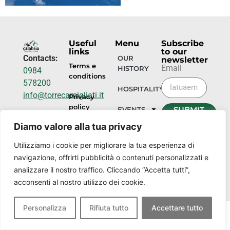
Useful
Menu
Subscribe
links
to our
Contacts:
OUR
newsletter
Terms e
Email
HISTORY
0984
conditions
578200
HOSPITALITY
info@torrecamigliati.it
Privacy
policy
SUBMIT
EVENTS
Via dei
NOW
Diamo valore alla tua privacy
Camigliati,
OUR
18, 87052
PLACES
Utilizziamo i cookie per migliorare la tua esperienza di
Camigliatello
navigazione, offrirti pubblicità o contenuti personalizzati e
Silano CS
analizzare il nostro traffico. Cliccando “Accetta tutti”,
acconsenti al nostro utilizzo dei cookie.
Personalizza
Rifiuta tutto
Accettare tutto