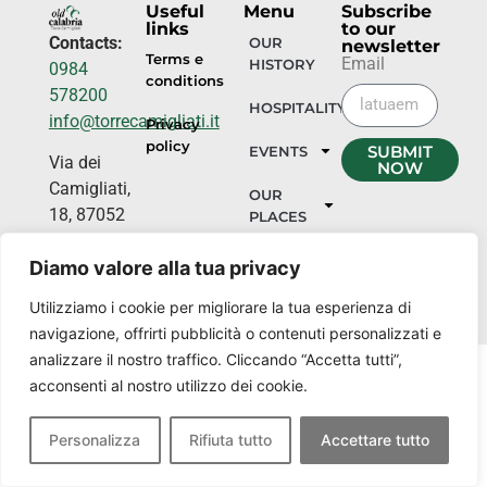
Useful
Menu
Subscribe
links
to our
Contacts:
OUR
newsletter
Terms e
Email
HISTORY
0984
conditions
578200
HOSPITALITY
info@torrecamigliati.it
Privacy
policy
SUBMIT
EVENTS
Via dei
NOW
Camigliati,
OUR
18, 87052
PLACES
Camigliatello
Diamo valore alla tua privacy
Silano CS
Utilizziamo i cookie per migliorare la tua esperienza di
navigazione, offrirti pubblicità o contenuti personalizzati e
analizzare il nostro traffico. Cliccando “Accetta tutti”,
acconsenti al nostro utilizzo dei cookie.
Personalizza
Rifiuta tutto
Accettare tutto