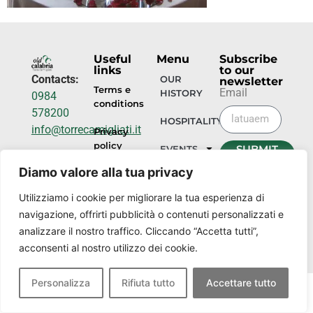
Useful
Menu
Subscribe
links
to our
Contacts:
OUR
newsletter
Terms e
Email
HISTORY
0984
conditions
578200
HOSPITALITY
info@torrecamigliati.it
Privacy
policy
SUBMIT
EVENTS
Via dei
NOW
Diamo valore alla tua privacy
Camigliati,
OUR
18, 87052
PLACES
Utilizziamo i cookie per migliorare la tua esperienza di
Camigliatello
navigazione, offrirti pubblicità o contenuti personalizzati e
Silano CS
analizzare il nostro traffico. Cliccando “Accetta tutti”,
acconsenti al nostro utilizzo dei cookie.
Personalizza
Rifiuta tutto
Accettare tutto