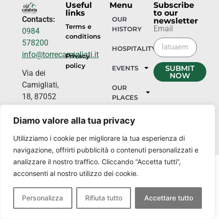
Useful
Menu
Subscribe
links
to our
Contacts:
OUR
newsletter
Terms e
Email
HISTORY
0984
conditions
578200
HOSPITALITY
info@torrecamigliati.it
Privacy
policy
SUBMIT
EVENTS
Via dei
NOW
Camigliati,
OUR
18, 87052
PLACES
Camigliatello
Diamo valore alla tua privacy
Silano CS
Utilizziamo i cookie per migliorare la tua esperienza di
navigazione, offrirti pubblicità o contenuti personalizzati e
analizzare il nostro traffico. Cliccando “Accetta tutti”,
acconsenti al nostro utilizzo dei cookie.
Personalizza
Rifiuta tutto
Accettare tutto