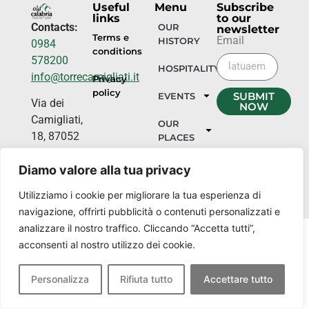
Useful
Menu
Subscribe
links
to our
Contacts:
OUR
newsletter
Terms e
Email
HISTORY
0984
conditions
578200
HOSPITALITY
info@torrecamigliati.it
Privacy
policy
SUBMIT
EVENTS
Via dei
NOW
Camigliati,
OUR
18, 87052
PLACES
Camigliatello
Diamo valore alla tua privacy
Silano CS
Utilizziamo i cookie per migliorare la tua esperienza di
navigazione, offrirti pubblicità o contenuti personalizzati e
analizzare il nostro traffico. Cliccando “Accetta tutti”,
acconsenti al nostro utilizzo dei cookie.
Personalizza
Rifiuta tutto
Accettare tutto