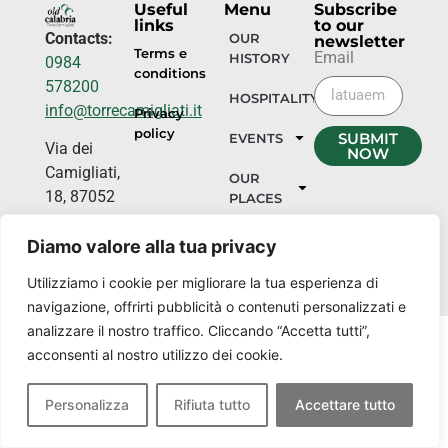
Useful
Menu
Subscribe
links
to our
Contacts:
OUR
newsletter
Terms e
Email
HISTORY
0984
conditions
578200
HOSPITALITY
info@torrecamigliati.it
Privacy
policy
SUBMIT
EVENTS
Via dei
NOW
Camigliati,
OUR
18, 87052
PLACES
Camigliatello
Silano CS
Diamo valore alla tua privacy
Utilizziamo i cookie per migliorare la tua esperienza di
navigazione, offrirti pubblicità o contenuti personalizzati e
analizzare il nostro traffico. Cliccando “Accetta tutti”,
acconsenti al nostro utilizzo dei cookie.
Personalizza
Rifiuta tutto
Accettare tutto