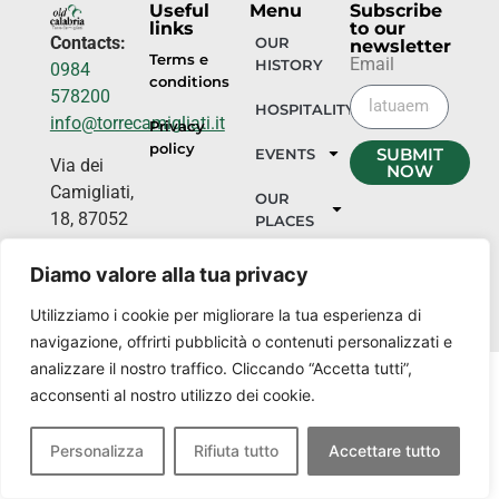
Useful
Menu
Subscribe
links
to our
Contacts:
OUR
newsletter
Terms e
Email
HISTORY
0984
conditions
578200
HOSPITALITY
info@torrecamigliati.it
Privacy
policy
SUBMIT
EVENTS
Via dei
NOW
Camigliati,
OUR
18, 87052
PLACES
Camigliatello
Silano CS
Diamo valore alla tua privacy
Utilizziamo i cookie per migliorare la tua esperienza di
navigazione, offrirti pubblicità o contenuti personalizzati e
analizzare il nostro traffico. Cliccando “Accetta tutti”,
acconsenti al nostro utilizzo dei cookie.
Personalizza
Rifiuta tutto
Accettare tutto