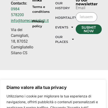
links
to our
Contacts:
OUR
newsletter
Terms e
Email
HISTORY
0984
conditions
578200
HOSPITALITY
info@torrecamigliati.it
Privacy
policy
SUBMIT
EVENTS
Via dei
NOW
Camigliati,
OUR
18, 87052
PLACES
Camigliatello
Silano CS
Diamo valore alla tua privacy
Utilizziamo i cookie per migliorare la tua esperienza di
navigazione, offrirti pubblicità o contenuti personalizzati e
analizzare il nostro traffico. Cliccando “Accetta tutti”,