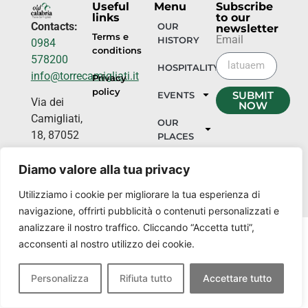
Useful
Menu
Subscribe
links
to our
Contacts:
OUR
newsletter
Terms e
Email
HISTORY
0984
conditions
578200
HOSPITALITY
info@torrecamigliati.it
Privacy
policy
SUBMIT
EVENTS
Via dei
NOW
Camigliati,
OUR
18, 87052
PLACES
Camigliatello
Silano CS
Diamo valore alla tua privacy
Utilizziamo i cookie per migliorare la tua esperienza di
navigazione, offrirti pubblicità o contenuti personalizzati e
analizzare il nostro traffico. Cliccando “Accetta tutti”,
acconsenti al nostro utilizzo dei cookie.
Personalizza
Rifiuta tutto
Accettare tutto