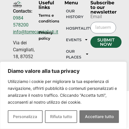
Useful
Menu
Subscribe
links
to our
Contacts:
OUR
newsletter
Terms e
Email
HISTORY
0984
conditions
578200
HOSPITALITY
info@torrecamigliati.it
Privacy
policy
SUBMIT
EVENTS
Via dei
NOW
Camigliati,
OUR
18, 87052
PLACES
Camigliatello
Silano CS
Diamo valore alla tua privacy
Utilizziamo i cookie per migliorare la tua esperienza di
navigazione, offrirti pubblicità o contenuti personalizzati e
analizzare il nostro traffico. Cliccando “Accetta tutti”,
acconsenti al nostro utilizzo dei cookie.
Personalizza
Rifiuta tutto
Accettare tutto