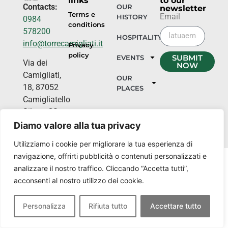
links
to our
Contacts:
OUR
newsletter
Terms e
Email
HISTORY
0984
conditions
578200
HOSPITALITY
info@torrecamigliati.it
Privacy
policy
SUBMIT
EVENTS
Via dei
NOW
Camigliati,
OUR
18, 87052
PLACES
Camigliatello
Silano CS
Diamo valore alla tua privacy
Utilizziamo i cookie per migliorare la tua esperienza di
navigazione, offrirti pubblicità o contenuti personalizzati e
analizzare il nostro traffico. Cliccando “Accetta tutti”,
acconsenti al nostro utilizzo dei cookie.
Personalizza
Rifiuta tutto
Accettare tutto