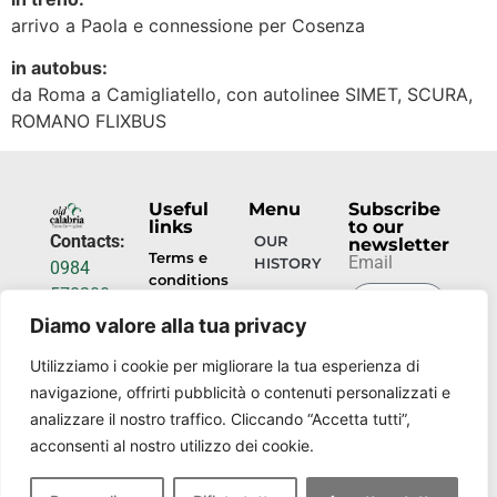
arrivo a Paola e connessione per Cosenza
in autobus:
da Roma a Camigliatello, con autolinee SIMET, SCURA,
ROMANO FLIXBUS
Useful
Menu
Subscribe
links
to our
Contacts:
OUR
newsletter
Terms e
Email
HISTORY
0984
conditions
578200
HOSPITALITY
info@torrecamigliati.it
Diamo valore alla tua privacy
Privacy
policy
SUBMIT
EVENTS
Via dei
Utilizziamo i cookie per migliorare la tua esperienza di
NOW
Camigliati,
navigazione, offrirti pubblicità o contenuti personalizzati e
OUR
18, 87052
PLACES
analizzare il nostro traffico. Cliccando “Accetta tutti”,
Camigliatello
acconsenti al nostro utilizzo dei cookie.
Silano CS