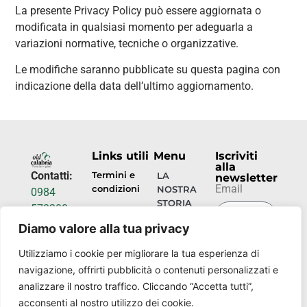
La presente Privacy Policy può essere aggiornata o
modificata in qualsiasi momento per adeguarla a
variazioni normative, tecniche o organizzative.
Le modifiche saranno pubblicate su questa pagina con
indicazione della data dell’ultimo aggiornamento.
Links utili
Menu
Iscriviti
alla
Contatti:
Termini e
LA
newsletter
Email
condizioni
NOSTRA
0984
STORIA
578200
Privacy
info@torrecamigliati.it
Diamo valore alla tua privacy
policy
OSPITALITÀ
INVIA
Via dei
Utilizziamo i cookie per migliorare la tua esperienza di
ORA
EVENTI
Camigliati,
navigazione, offrirti pubblicità o contenuti personalizzati e
18, 87052
I
analizzare il nostro traffico. Cliccando “Accetta tutti”,
NOSTRI
Camigliatello
acconsenti al nostro utilizzo dei cookie.