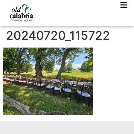
20240720_115722