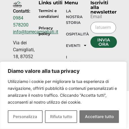
Links utili
Menu
Iscriviti
alla
Contatti:
Termini e
LA
newsletter
Email
condizioni
NOSTRA
0984
STORIA
578200
Privacy
info@torrecamigliati.it
policy
OSPITALITÀ
INVIA
Via dei
ORA
EVENTI
Camigliati,
18, 87052
I
NOSTRI
Camigliatello
LUOGHI
Silano CS
Diamo valore alla tua privacy
Utilizziamo i cookie per migliorare la tua esperienza di
navigazione, offrirti pubblicità o contenuti personalizzati e
analizzare il nostro traffico. Cliccando “Accetta tutti”,
acconsenti al nostro utilizzo dei cookie.
Personalizza
Rifiuta tutto
Accettare tutto