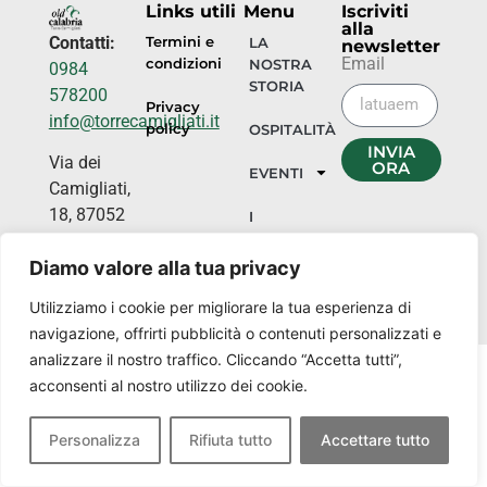
Links utili
Menu
Iscriviti
alla
Contatti:
Termini e
LA
newsletter
Email
condizioni
NOSTRA
0984
STORIA
578200
Privacy
info@torrecamigliati.it
policy
OSPITALITÀ
INVIA
Via dei
ORA
EVENTI
Camigliati,
18, 87052
I
NOSTRI
Camigliatello
LUOGHI
Diamo valore alla tua privacy
Silano CS
Utilizziamo i cookie per migliorare la tua esperienza di
navigazione, offrirti pubblicità o contenuti personalizzati e
analizzare il nostro traffico. Cliccando “Accetta tutti”,
acconsenti al nostro utilizzo dei cookie.
Personalizza
Rifiuta tutto
Accettare tutto