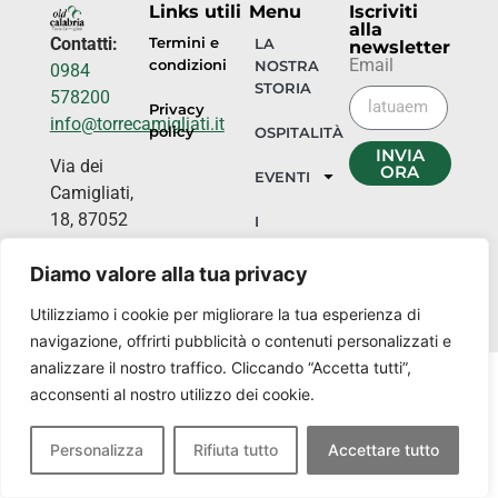
Links utili
Menu
Iscriviti
alla
Contatti:
Termini e
LA
newsletter
Email
condizioni
NOSTRA
0984
STORIA
578200
Privacy
info@torrecamigliati.it
policy
OSPITALITÀ
INVIA
Via dei
ORA
EVENTI
Camigliati,
18, 87052
I
NOSTRI
Camigliatello
LUOGHI
Diamo valore alla tua privacy
Silano CS
Utilizziamo i cookie per migliorare la tua esperienza di
navigazione, offrirti pubblicità o contenuti personalizzati e
analizzare il nostro traffico. Cliccando “Accetta tutti”,
acconsenti al nostro utilizzo dei cookie.
Personalizza
Rifiuta tutto
Accettare tutto