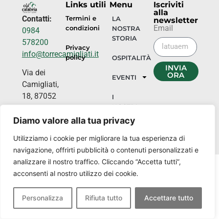
Links utili
Menu
Iscriviti
alla
Contatti:
Termini e
LA
newsletter
Email
condizioni
NOSTRA
0984
STORIA
578200
Privacy
info@torrecamigliati.it
policy
OSPITALITÀ
INVIA
Via dei
ORA
EVENTI
Camigliati,
18, 87052
I
NOSTRI
Camigliatello
LUOGHI
Silano CS
Diamo valore alla tua privacy
Utilizziamo i cookie per migliorare la tua esperienza di
navigazione, offrirti pubblicità o contenuti personalizzati e
analizzare il nostro traffico. Cliccando “Accetta tutti”,
acconsenti al nostro utilizzo dei cookie.
Personalizza
Rifiuta tutto
Accettare tutto