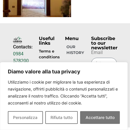
Useful
Menu
Subscribe
links
to our
Contacts:
OUR
newsletter
Terms e
Email
HISTORY
0984
conditions
578200
HOSPITALITY
info@torrecamigliati.it
Privacy
Diamo valore alla tua privacy
policy
SUBMIT
EVENTS
Via dei
NOW
Utilizziamo i cookie per migliorare la tua esperienza di
Camigliati,
OUR
navigazione, offrirti pubblicità o contenuti personalizzati e
18, 87052
PLACES
analizzare il nostro traffico. Cliccando “Accetta tutti”,
Camigliatello
acconsenti al nostro utilizzo dei cookie.
Silano CS
Personalizza
Rifiuta tutto
Accettare tutto