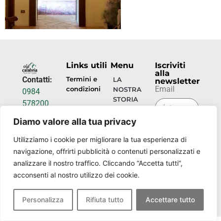
Links utili
Menu
Iscriviti
alla
Contatti:
Termini e
LA
newsletter
Email
condizioni
NOSTRA
0984
STORIA
578200
Privacy
info@torrecamigliati.it
policy
OSPITALITÀ
Diamo valore alla tua privacy
INVIA
Via dei
ORA
EVENTI
Utilizziamo i cookie per migliorare la tua esperienza di
Camigliati,
navigazione, offrirti pubblicità o contenuti personalizzati e
18, 87052
I
analizzare il nostro traffico. Cliccando “Accetta tutti”,
NOSTRI
Camigliatello
acconsenti al nostro utilizzo dei cookie.
LUOGHI
Silano CS
Personalizza
Rifiuta tutto
Accettare tutto