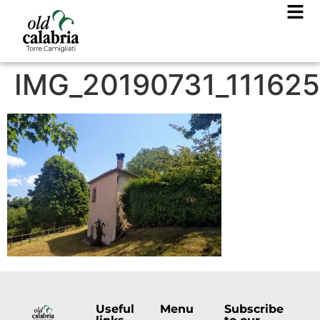
IMG_20190731_111625
Useful
Menu
Subscribe