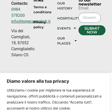
links
to our
Contacts:
OUR
newsletter
Terms e
Email
HISTORY
0984
conditions
578200
HOSPITALITY
info@torrecamigliati.it
Privacy
policy
SUBMIT
EVENTS
Via dei
NOW
Camigliati,
OUR
18, 87052
PLACES
Camigliatello
Silano CS
Diamo valore alla tua privacy
Utilizziamo i cookie per migliorare la tua esperienza di
navigazione, offrirti pubblicità o contenuti personalizzati e
analizzare il nostro traffico. Cliccando “Accetta tutti”,
acconsenti al nostro utilizzo dei cookie.