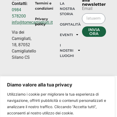
alla
Contatti:
Termini e
LA
newsletter
Email
condizioni
NOSTRA
0984
STORIA
578200
Privacy
info@torrecamigliati.it
policy
OSPITALITÀ
INVIA
Via dei
ORA
EVENTI
Camigliati,
18, 87052
I
NOSTRI
Camigliatello
LUOGHI
Silano CS
Diamo valore alla tua privacy
Utilizziamo i cookie per migliorare la tua esperienza di
navigazione, offrirti pubblicità o contenuti personalizzati e
analizzare il nostro traffico. Cliccando “Accetta tutti”,
acconsenti al nostro utilizzo dei cookie.