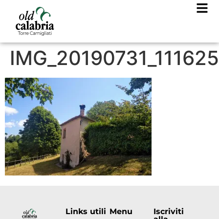
IMG_20190731_111625
Links utili
Menu
Iscriviti