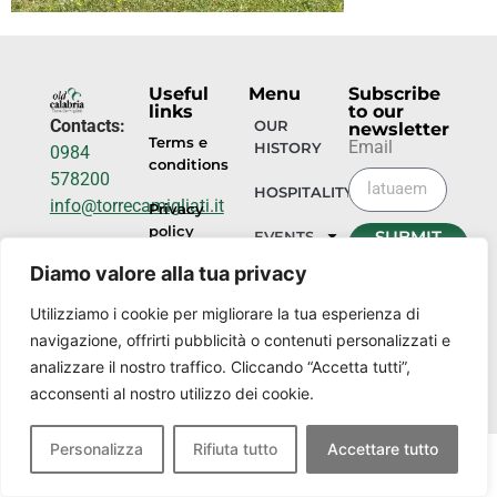
Useful
Menu
Subscribe
links
to our
Contacts:
OUR
newsletter
Terms e
Email
HISTORY
0984
conditions
578200
HOSPITALITY
info@torrecamigliati.it
Privacy
policy
SUBMIT
EVENTS
Via dei
NOW
Diamo valore alla tua privacy
Camigliati,
OUR
18, 87052
PLACES
Utilizziamo i cookie per migliorare la tua esperienza di
Camigliatello
navigazione, offrirti pubblicità o contenuti personalizzati e
Silano CS
analizzare il nostro traffico. Cliccando “Accetta tutti”,
acconsenti al nostro utilizzo dei cookie.
Personalizza
Rifiuta tutto
Accettare tutto