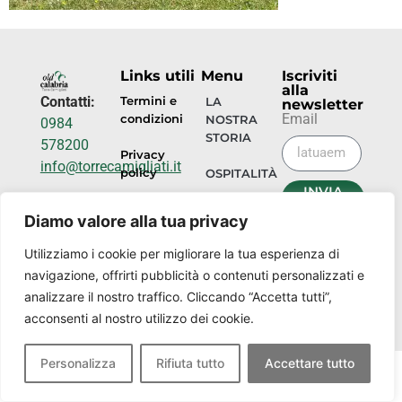
Links utili
Menu
Iscriviti
alla
Contatti:
Termini e
LA
newsletter
Email
condizioni
NOSTRA
0984
STORIA
578200
Privacy
info@torrecamigliati.it
policy
OSPITALITÀ
INVIA
Via dei
ORA
EVENTI
Diamo valore alla tua privacy
Camigliati,
18, 87052
I
Utilizziamo i cookie per migliorare la tua esperienza di
NOSTRI
Camigliatello
navigazione, offrirti pubblicità o contenuti personalizzati e
LUOGHI
Silano CS
analizzare il nostro traffico. Cliccando “Accetta tutti”,
acconsenti al nostro utilizzo dei cookie.
Personalizza
Rifiuta tutto
Accettare tutto