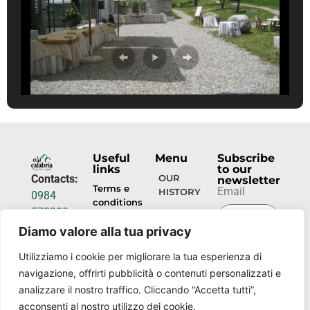
Useful
Menu
Subscribe
links
to our
Contacts:
OUR
newsletter
Terms e
Email
HISTORY
0984
conditions
578200
HOSPITALITY
info@torrecamigliati.it
Diamo valore alla tua privacy
Privacy
policy
SUBMIT
EVENTS
Via dei
Utilizziamo i cookie per migliorare la tua esperienza di
NOW
Camigliati,
navigazione, offrirti pubblicità o contenuti personalizzati e
OUR
18, 87052
PLACES
analizzare il nostro traffico. Cliccando “Accetta tutti”,
Camigliatello
acconsenti al nostro utilizzo dei cookie.