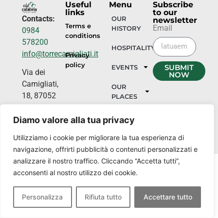
Useful
Menu
Subscribe
links
to our
Contacts:
OUR
newsletter
Terms e
Email
HISTORY
0984
conditions
578200
HOSPITALITY
info@torrecamigliati.it
Privacy
policy
SUBMIT
EVENTS
Via dei
NOW
Camigliati,
OUR
18, 87052
PLACES
Camigliatello
Silano CS
Diamo valore alla tua privacy
Utilizziamo i cookie per migliorare la tua esperienza di
navigazione, offrirti pubblicità o contenuti personalizzati e
analizzare il nostro traffico. Cliccando “Accetta tutti”,
acconsenti al nostro utilizzo dei cookie.
Personalizza
Rifiuta tutto
Accettare tutto