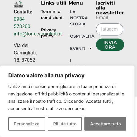
Links utili
Menu
Iscriviti
alla
Contatti:
Termini e
LA
newsletter
Email
condizioni
NOSTRA
0984
STORIA
578200
Privacy
info@torrecamigliati.it
policy
OSPITALITÀ
INVIA
Via dei
ORA
EVENTI
Camigliati,
18, 87052
I
NOSTRI
Camigliatello
LUOGHI
Silano CS
Diamo valore alla tua privacy
Utilizziamo i cookie per migliorare la tua esperienza di
navigazione, offrirti pubblicità o contenuti personalizzati e
analizzare il nostro traffico. Cliccando “Accetta tutti”,
acconsenti al nostro utilizzo dei cookie.
Personalizza
Rifiuta tutto
Accettare tutto