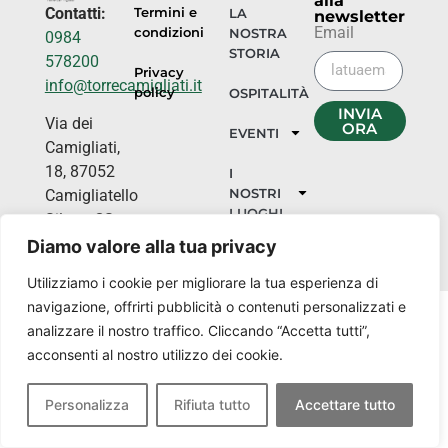
alla
Contatti:
Termini e
LA
newsletter
Email
condizioni
NOSTRA
0984
STORIA
578200
Privacy
info@torrecamigliati.it
policy
OSPITALITÀ
INVIA
Via dei
ORA
EVENTI
Camigliati,
18, 87052
I
NOSTRI
Camigliatello
LUOGHI
Silano CS
Diamo valore alla tua privacy
Utilizziamo i cookie per migliorare la tua esperienza di
navigazione, offrirti pubblicità o contenuti personalizzati e
analizzare il nostro traffico. Cliccando “Accetta tutti”,
acconsenti al nostro utilizzo dei cookie.
Personalizza
Rifiuta tutto
Accettare tutto