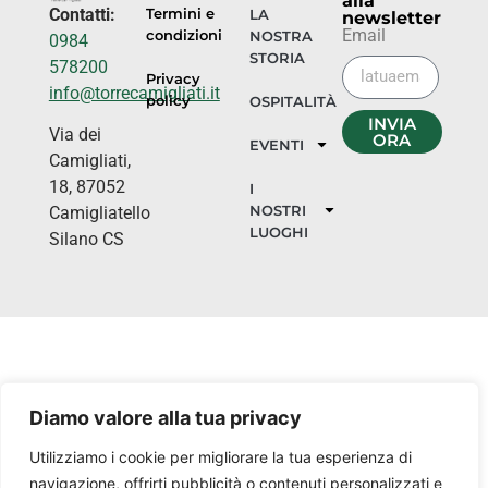
alla
Contatti:
Termini e
LA
newsletter
Email
condizioni
NOSTRA
0984
STORIA
578200
Privacy
info@torrecamigliati.it
policy
OSPITALITÀ
INVIA
Via dei
ORA
EVENTI
Camigliati,
18, 87052
I
NOSTRI
Camigliatello
LUOGHI
Silano CS
Diamo valore alla tua privacy
Utilizziamo i cookie per migliorare la tua esperienza di
navigazione, offrirti pubblicità o contenuti personalizzati e