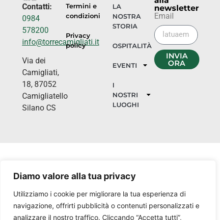
alla
Contatti:
Termini e
LA
newsletter
Email
condizioni
NOSTRA
0984
STORIA
578200
Privacy
info@torrecamigliati.it
policy
OSPITALITÀ
INVIA
Via dei
ORA
EVENTI
Camigliati,
18, 87052
I
NOSTRI
Camigliatello
LUOGHI
Silano CS
Diamo valore alla tua privacy
Utilizziamo i cookie per migliorare la tua esperienza di
navigazione, offrirti pubblicità o contenuti personalizzati e
analizzare il nostro traffico. Cliccando “Accetta tutti”,