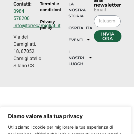
alla
Contatti:
Termini e
LA
newsletter
Email
condizioni
NOSTRA
0984
STORIA
578200
Privacy
info@torrecamigliati.it
policy
OSPITALITÀ
INVIA
Via dei
ORA
EVENTI
Camigliati,
18, 87052
I
NOSTRI
Camigliatello
LUOGHI
Silano CS
Diamo valore alla tua privacy
Utilizziamo i cookie per migliorare la tua esperienza di