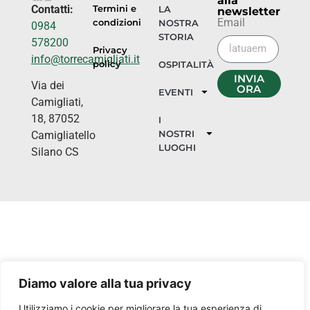
alla
Contatti:
Termini e
LA
newsletter
Email
condizioni
NOSTRA
0984
STORIA
578200
Privacy
info@torrecamigliati.it
policy
OSPITALITÀ
INVIA
Via dei
ORA
EVENTI
Camigliati,
18, 87052
I
NOSTRI
Camigliatello
LUOGHI
Silano CS
Diamo valore alla tua privacy
Utilizziamo i cookie per migliorare la tua esperienza di