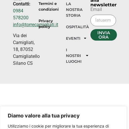
alla
Contatti:
Termini e
LA
newsletter
Email
condizioni
NOSTRA
0984
STORIA
578200
Privacy
info@torrecamigliati.it
policy
OSPITALITÀ
INVIA
Via dei
ORA
EVENTI
Camigliati,
18, 87052
I
NOSTRI
Camigliatello
LUOGHI
Silano CS
Diamo valore alla tua privacy
Utilizziamo i cookie per migliorare la tua esperienza di