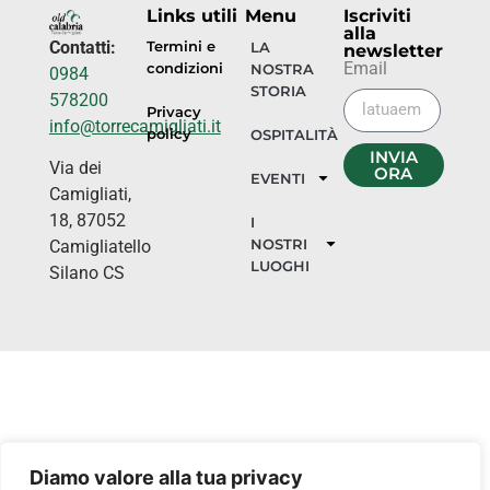
Links utili
Menu
Iscriviti
alla
Contatti:
Termini e
LA
newsletter
Email
condizioni
NOSTRA
0984
STORIA
578200
Privacy
info@torrecamigliati.it
policy
OSPITALITÀ
INVIA
Via dei
ORA
EVENTI
Camigliati,
18, 87052
I
NOSTRI
Camigliatello
LUOGHI
Silano CS
Diamo valore alla tua privacy