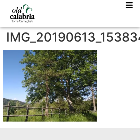
IMG_20190613_15383