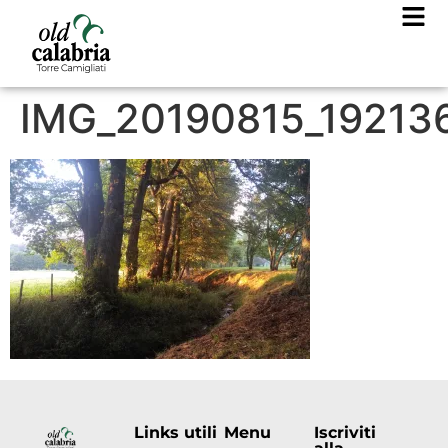
IMG_20190815_19213
Links utili
Menu
Iscriviti