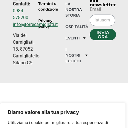
alla
Contatti:
Termini e
LA
newsletter
Email
condizioni
NOSTRA
0984
STORIA
578200
Privacy
info@torrecamigliati.it
policy
OSPITALITÀ
INVIA
Via dei
ORA
EVENTI
Camigliati,
18, 87052
I
NOSTRI
Camigliatello
LUOGHI
Silano CS
Diamo valore alla tua privacy
Utilizziamo i cookie per migliorare la tua esperienza di