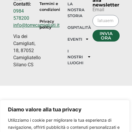
alla
Contatti:
Termini e
LA
newsletter
Email
condizioni
NOSTRA
0984
STORIA
578200
Privacy
info@torrecamigliati.it
policy
OSPITALITÀ
INVIA
Via dei
ORA
EVENTI
Camigliati,
18, 87052
I
NOSTRI
Camigliatello
LUOGHI
Silano CS
Diamo valore alla tua privacy
Utilizziamo i cookie per migliorare la tua esperienza di
navigazione, offrirti pubblicità o contenuti personalizzati e