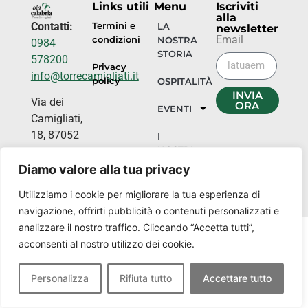
Links utili
Menu
Iscriviti
alla
Contatti:
Termini e
LA
newsletter
Email
condizioni
NOSTRA
0984
STORIA
578200
Privacy
info@torrecamigliati.it
policy
OSPITALITÀ
INVIA
Via dei
ORA
EVENTI
Camigliati,
18, 87052
I
NOSTRI
Camigliatello
LUOGHI
Silano CS
Diamo valore alla tua privacy
Utilizziamo i cookie per migliorare la tua esperienza di
navigazione, offrirti pubblicità o contenuti personalizzati e
analizzare il nostro traffico. Cliccando “Accetta tutti”,
acconsenti al nostro utilizzo dei cookie.
Personalizza
Rifiuta tutto
Accettare tutto