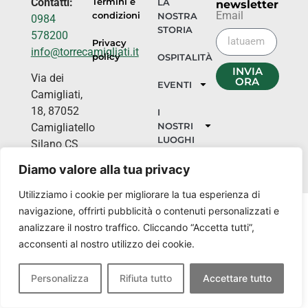
Contatti:
Termini e
LA
newsletter
Email
condizioni
NOSTRA
0984
STORIA
578200
Privacy
info@torrecamigliati.it
policy
OSPITALITÀ
INVIA
Via dei
ORA
EVENTI
Camigliati,
18, 87052
I
NOSTRI
Camigliatello
LUOGHI
Silano CS
Diamo valore alla tua privacy
Utilizziamo i cookie per migliorare la tua esperienza di
navigazione, offrirti pubblicità o contenuti personalizzati e
analizzare il nostro traffico. Cliccando “Accetta tutti”,
acconsenti al nostro utilizzo dei cookie.
Personalizza
Rifiuta tutto
Accettare tutto