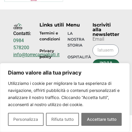
Links utili
Menu
Iscriviti
alla
Contatti:
Termini e
LA
newsletter
Email
condizioni
NOSTRA
0984
STORIA
578200
Privacy
info@torrecamigliati.it
policy
OSPITALITÀ
INVIA
Via dei
ORA
EVENTI
Diamo valore alla tua privacy
Camigliati,
18, 87052
I
Utilizziamo i cookie per migliorare la tua esperienza di
NOSTRI
Camigliatello
navigazione, offrirti pubblicità o contenuti personalizzati e
LUOGHI
Silano CS
analizzare il nostro traffico. Cliccando “Accetta tutti”,
acconsenti al nostro utilizzo dei cookie.
Personalizza
Rifiuta tutto
Accettare tutto