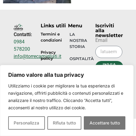
Links utili
Menu
Iscriviti
alla
Contatti:
Termini e
LA
newsletter
Email
condizioni
NOSTRA
0984
STORIA
578200
Privacy
info@torrecamigliati.it
policy
OSPITALITÀ
INVIA
Via dei
ORA
EVENTI
Diamo valore alla tua privacy
Camigliati,
18, 87052
I
Utilizziamo i cookie per migliorare la tua esperienza di
NOSTRI
Camigliatello
navigazione, offrirti pubblicità o contenuti personalizzati e
LUOGHI
Silano CS
analizzare il nostro traffico. Cliccando “Accetta tutti”,
acconsenti al nostro utilizzo dei cookie.
Personalizza
Rifiuta tutto
Accettare tutto